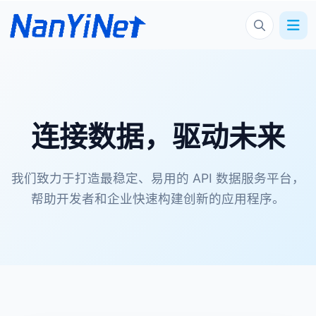
连接数据，驱动未来
我们致力于打造最稳定、易用的 API 数据服务平台，
帮助开发者和企业快速构建创新的应用程序。