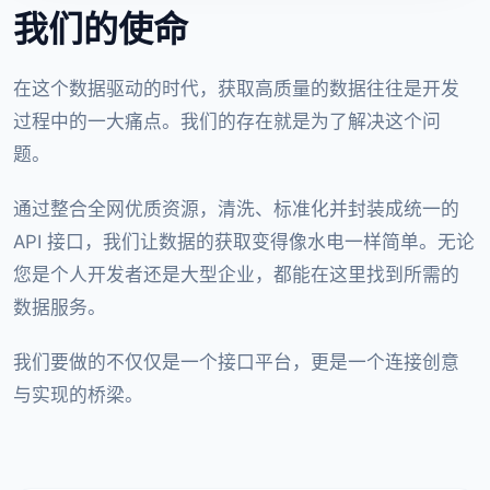
我们的使命
在这个数据驱动的时代，获取高质量的数据往往是开发
过程中的一大痛点。我们的存在就是为了解决这个问
题。
通过整合全网优质资源，清洗、标准化并封装成统一的
API 接口，我们让数据的获取变得像水电一样简单。无论
您是个人开发者还是大型企业，都能在这里找到所需的
数据服务。
我们要做的不仅仅是一个接口平台，更是一个连接创意
与实现的桥梁。