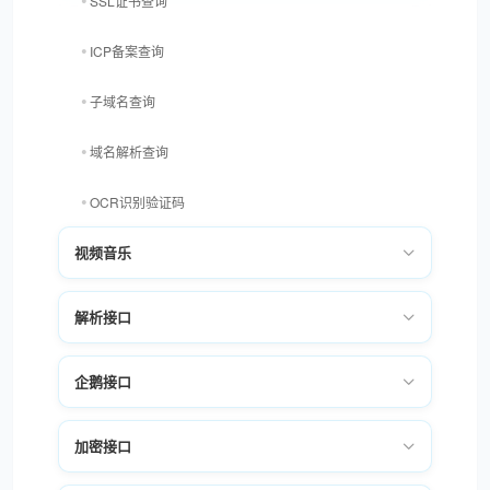
SSL证书查询
ICP备案查询
子域名查询
域名解析查询
OCR识别验证码
视频音乐
二维码解码
SMTP发信
解析接口
Nslookup域名解析查询
企鹅接口
网页跳转
加密接口
网站状态码获取