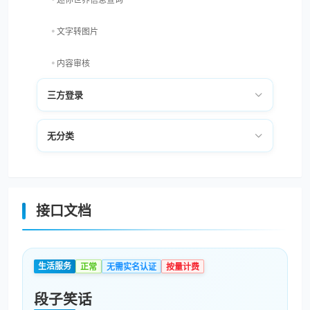
文字转图片
内容审核
三方登录
全国高等学校名单
天气预报
无分类
文字转拼音
中国行政区划
接口文档
身份证信息查询
电子公章生成
生活服务
正常
无需实名认证
按量计费
地点搜索服务
段子笑话