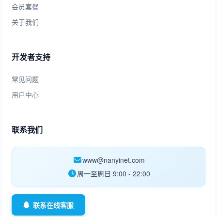
会员套餐
关于我们
开发者支持
常见问题
用户中心
联系我们
www@nanyinet.com
周一至周日 9:00 - 22:00
联系在线客服