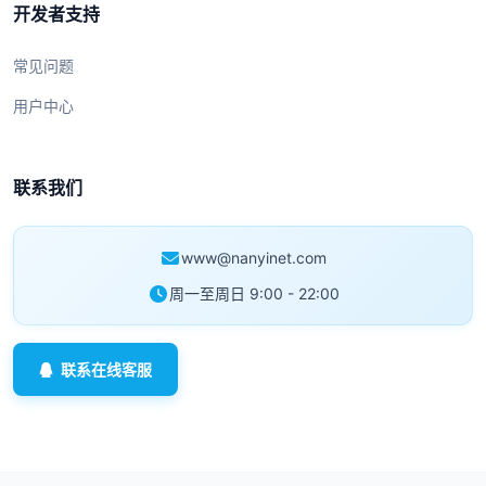
开发者支持
常见问题
用户中心
联系我们
www@nanyinet.com
周一至周日 9:00 - 22:00
联系在线客服